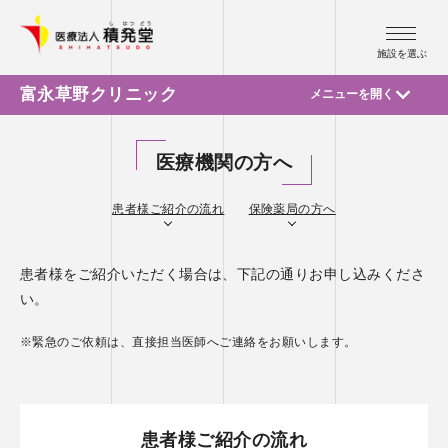
施設を選ぶ
富永草野クリニック
メニューを開く
ご挨拶・診療所概要
指定通所リハビリテーション
医療機関の方へ
外来診療案内
居宅介護支援事業所
診療科紹介
交通アクセス
医療機関の方へ
患者様ご紹介の流れ
保険薬局の方へ
医師紹介
部門紹介
患者様をご紹介いただく場合は、下記の通りお申し込みくださ
い。
代表電話
0256-32-0669
※緊急のご依頼は、直接担当医師へご連絡をお願いします。
患者様ご紹介の流れ