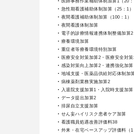
医師事務作業補助体制加算1（20：
急性期看護補助体制加算（25：1）
夜間看護補助体制加算（100：1）
夜間看護体制加算
電子的診療情報連携体制整備加算2
療養環境加算
重症者等療養環境特別加算
医療安全対策加算2・医療安全対策
感染対策向上加算2・連携強化加
地域支援・医薬品供給対応体制加算
病棟薬剤業務実施加算2
入退院支援加算1・入院時支援加
データ提出加算2
排尿自立支援加算
せん妄ハイリスク患者ケア加算
看護職員処遇改善評価料38
外来・在宅ベースアップ評価料（1