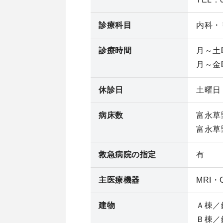
診療科目
内科・
診療時間
月～土曜
月～金曜
休診日
土曜日
病床数
富永草
富永草
救急病院の指定
有
主医療機器
MRI・
建物
Ａ棟／
Ｂ棟／