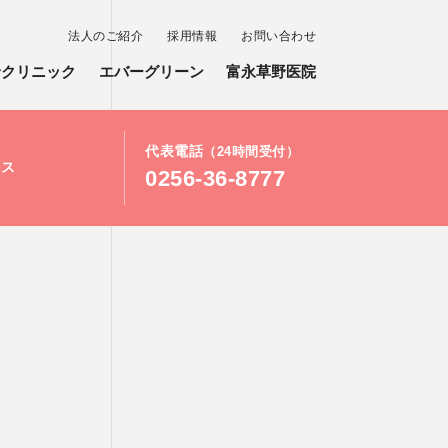
法人のご紹介
採用情報
お問い合わせ
野クリニック
エバーグリーン
富永草野医院
代表電話
（24時間受付）
セス
0256-36-8777