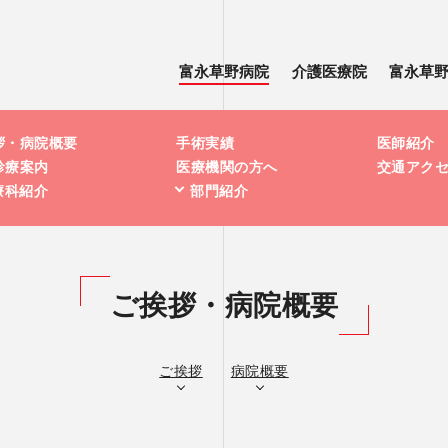
富永草野病院
介護医療院
富永草
拶・病院概要
手術実績
医師紹介
診療案内
医療機関の方へ
交通アク
療科紹介
部門紹介
ご挨拶・病院概要
ご挨拶
病院概要