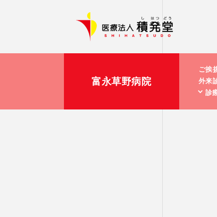
ご挨
富永草野病院
外来
診