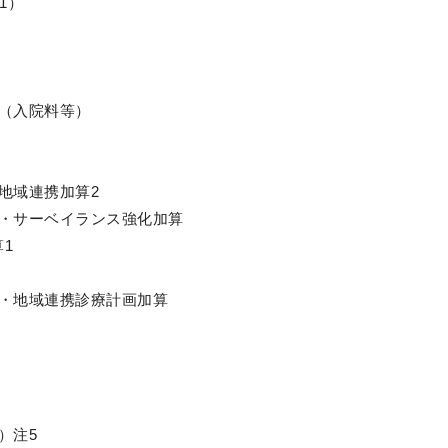
1）
（入院料等）
地域連携加算2
算・サーベイランス強化加算
1
算・地域連携診療計画加算
）注5