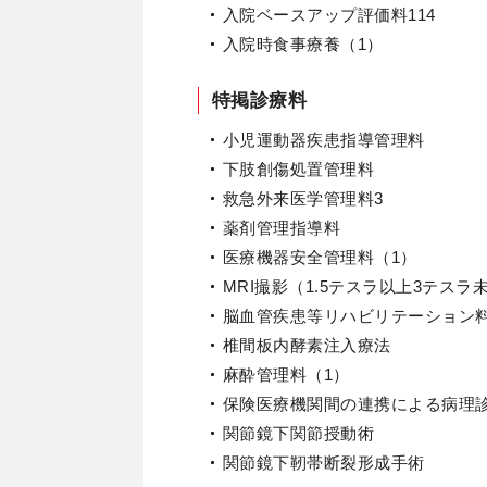
入院ベースアップ評価料114
入院時食事療養（1）
特掲診療料
小児運動器疾患指導管理料
下肢創傷処置管理料
救急外来医学管理料3
薬剤管理指導料
医療機器安全管理料（1）
MRI撮影（1.5テスラ以上3テスラ
脳血管疾患等リハビリテーション
椎間板内酵素注入療法
麻酔管理料（1）
保険医療機関間の連携による病理
関節鏡下関節授動術
関節鏡下靭帯断裂形成手術