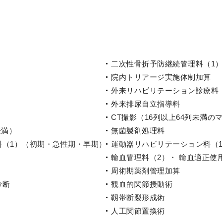
二次性骨折予防継続管理料（1）
院内トリアージ実施体制加算
外来リハビリテーション診療料
外来排尿自立指導料
CT撮影（16列以上64列未満の
未満）
無菌製剤処理料
料（1）（初期・急性期・早期）
運動器リハビリテーション料（
輸血管理料（2）・ 輸血適正使
周術期薬剤管理加算
診断
観血的関節授動術
靱帯断裂形成術
人工関節置換術